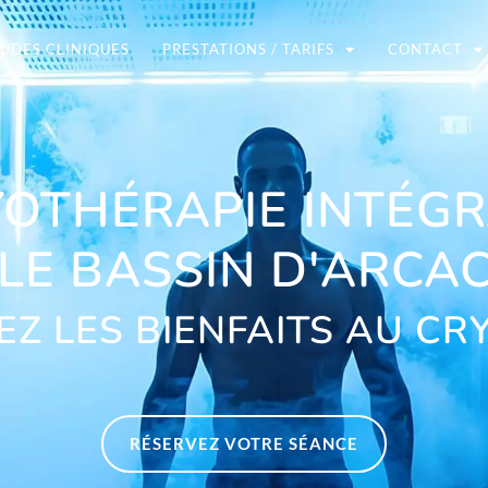
UDES CLINIQUES
PRESTATIONS / TARIFS
CONTACT
OTHÉRAPIE INTÉG
 LE BASSIN D'ARCA
Z LES BIENFAITS AU CR
RÉSERVEZ VOTRE SÉANCE