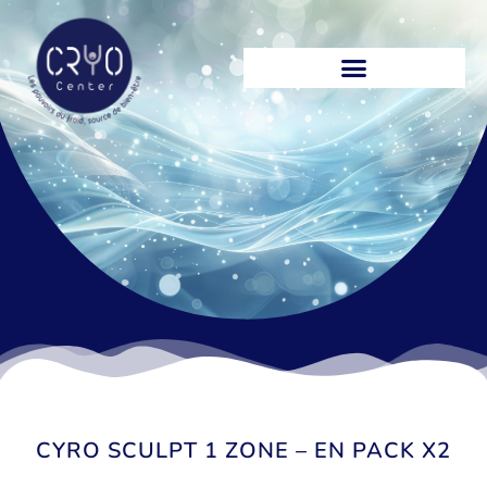
CRYOCENTER, CENTRE DE CRYOTHÉRAPIE DU BASSIN D’ARCACHON
CYRO SCULPT 1 ZONE – EN PACK X2